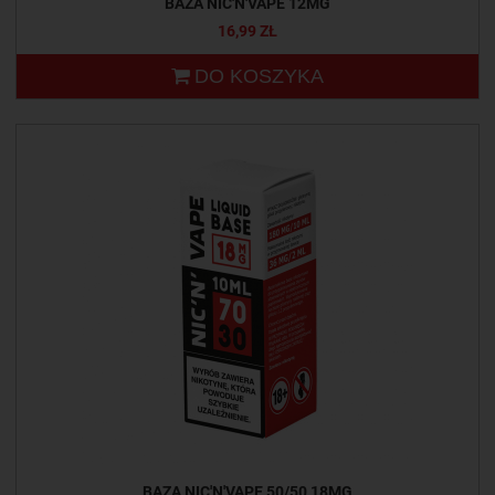
BAZA NIC'N'VAPE 12MG
16,99 ZŁ
DO KOSZYKA
BAZA NIC'N'VAPE 50/50 18MG