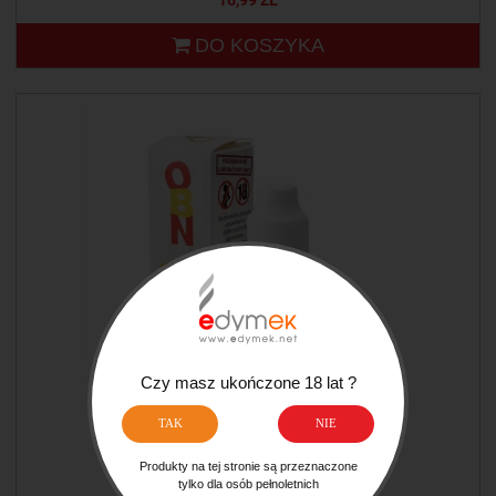
16,99 ZŁ
DO KOSZYKA
Czy masz ukończone 18 lat ?
TAK
NIE
BAZA OPTYMALNA 12MG 10ML
Produkty na tej stronie są przeznaczone
tylko dla osób pełnoletnich
16,99 ZŁ