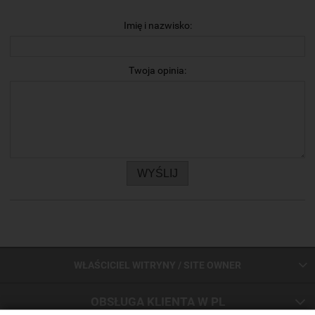
Imię i nazwisko:
Twoja opinia:
WYŚLIJ
WŁAŚCICIEL WITRYNY / SITE OWNER
OBSŁUGA KLIENTA W PL