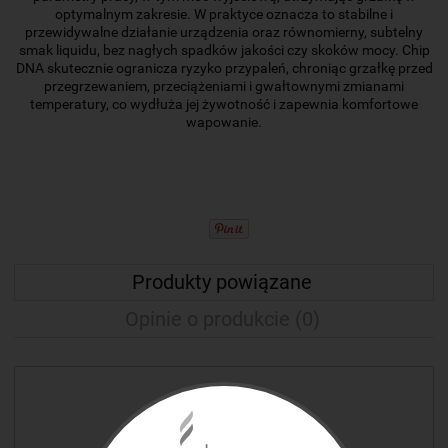
optymalnym zakresie. W praktyce oznacza to stabilne i
przewidywalne działanie urządzenia oraz równomierny, subtelny
smak liquidu, bez nagłych spadków jakości czy skoków mocy. Chip
DNA skutecznie ogranicza ryzyko przypaleń, chroniąc grzałkę przed
przegrzewaniem, przeciążeniami i gwałtownymi zmianami
temperatury, co wydłuża jej żywotność i zapewnia komfortowe
wapowanie.
Produkty powiązane
Opinie o produkcie (0)