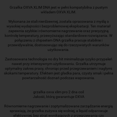
Grzałka OXVA XLIM DNA jest w pełni kompatybilna z pustym
wkładem OXVA XLIM.
Wykonana ze stali nierdzewnej, została opracowana z myślą o
wysokiej wydajności i bezproblemowej eksploatacji. Ten materiał
zapewnia szybkie i równomierne nagrzewanie oraz precyzyjną
kontrolę temperatury, przewyższając standardowe rozwiązania. W
połączeniu z chipsetem DNA grzałka pracuje stabilnie i
przewidywalnie, dostosowując się do rzeczywistych warunków
użytkowania.
Zastosowana technologia no dry hit minimalizuje ryzyko przypaleń
nawet przy intensywnym użytkowaniu. Grzałka utrzymuje
optymalny zakres pracy, chroniąc przed przegrzewaniem i nagłymi
skokami temperatury. Efektem jest gładka para, czysty smak i pełna
powtarzalność doznań podczas wapowania.
grzałka oxva xlim pro 2 dna coil
Jakość, którą gwarantuje OXVA
Równomierne nagrzewanie i zoptymalizowane zarządzanie energią
sprawiają, że grzałka zużywa się wolniej, a liquid odparowuje
efektywniej, bez strat wynikających z przegrzewania czy