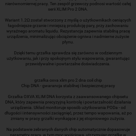
nierównomiernej pracy. Ten zespół grzewczy podnosi wartość całej
serii XLIM Pro 2 DNA.
Wariant 1.2Ω został stworzony z myślą o użytkownikach ceniących
łagodniejsze grzanie i mniejszą produkcję pary, przy zachowaniu
wyraźnego aromatu liquidu. Rezystancja zapewnia stabilną pracę
urządzenia, minimalizując obciążenie ogniwa i nadmierne zużycie
płynu.
Dzięki temu grzałka sprawdza się zarówno w codziennym
użytkowaniu, jak i przy spokojnym stylu wapowania, gwarantując
przewidywalne i powtarzalne doświadczenia.
grzałka oxva xlim pro 2 dna coil chip
Chip DNA - gwarancja stabilnej i bezpiecznej pracy
Grzałka OXVA XLIM DNA korzysta z zaawansowanego chipsetu
DNA, który zapewnia precyzyjną kontrolę i powtarzalność działania
urządzenia. Układ monitoruje sposób użytkowania PODa - od
długości i intensywności zaciągnięć, przez tempo wapowania, aż po
zmiany w pracy grzałki wynikające z jej stopniowego zużycia.
Na podstawie zebranych danych chip automatycznie dopasowuje
parametry pracy, w tym moc wyjściową, utrzymując grzałkę w