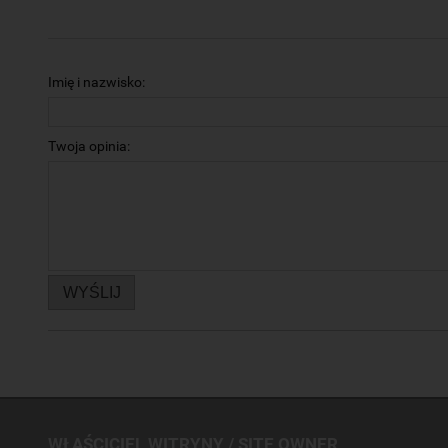
Imię i nazwisko:
Twoja opinia:
WYŚLIJ
WŁAŚCICIEL WITRYNY / SITE OWNER