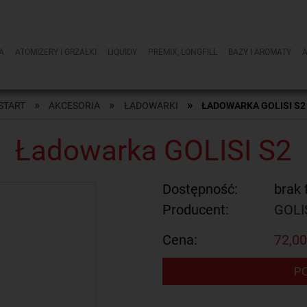
A
ATOMIZERY I GRZAŁKI
LIQUIDY
PREMIX, LONGFILL
BAZY I AROMATY
»
»
»
START
AKCESORIA
ŁADOWARKI
ŁADOWARKA GOLISI S2
Ładowarka GOLISI S2
Dostępność:
brak 
Producent:
GOLI
Cena:
72,00
P