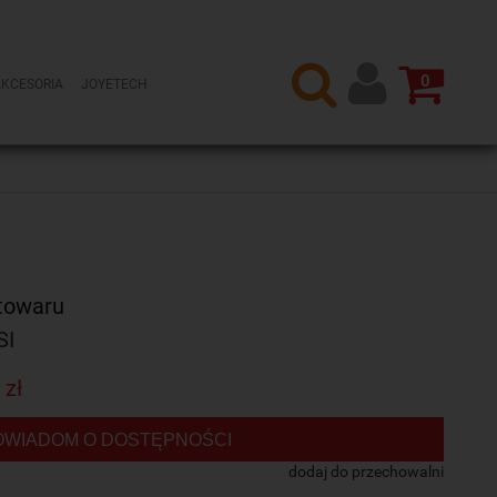
0
AKCESORIA
JOYETECH
towaru
SI
 zł
OWIADOM O DOSTĘPNOŚCI
dodaj do przechowalni