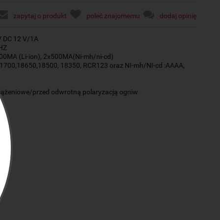
zapytaj o produkt
poleć znajomemu
dodaj opinię
V DC 12 V/1A
 HZ
0MA (Li-ion), 2x500MA(Ni-mh/ni-cd)
n 21700,18650,18500, 18350, RCR123 oraz NI-mh/NI-cd :AAAA,
iążeniowe/przed odwrotną polaryzacją ogniw
a