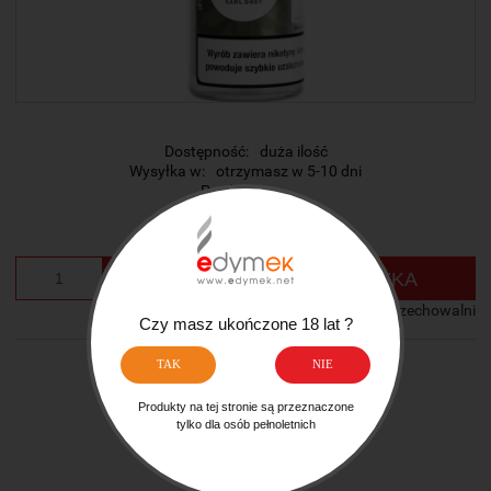
Dostępność:
duża ilość
Wysyłka w:
otrzymasz w 5-10 dni
Producent:
-
Cena:
21,99 zł
szt.
DO KOSZYKA
dodaj do przechowalni
Czy masz ukończone 18 lat ?
TAK
NIE
Ocena:
zapytaj o produkt
Produkty na tej stronie są przeznaczone
tylko dla osób pełnoletnich
poleć znajomemu
dodaj opinię