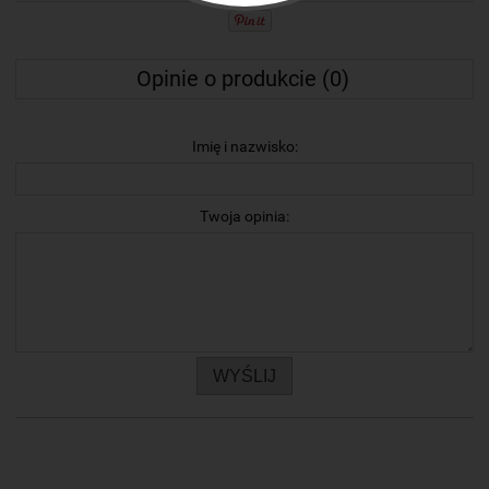
Opinie o produkcie (0)
Imię i nazwisko:
Twoja opinia:
WYŚLIJ