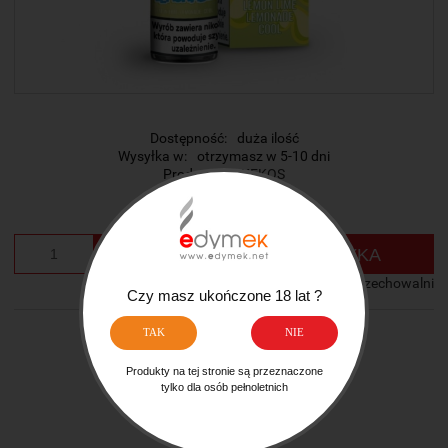
Dostępność:
duża ilość
Wysyłka w:
otrzymasz w 5-10 dni
Producent:
KEKOS
Cena:
23,50 zł
szt.
DO KOSZYKA
dodaj do przechowalni
Czy masz ukończone 18 lat ?
TAK
NIE
Ocena:
zapytaj o produkt
Produkty na tej stronie są przeznaczone
tylko dla osób pełnoletnich
poleć znajomemu
dodaj opinię