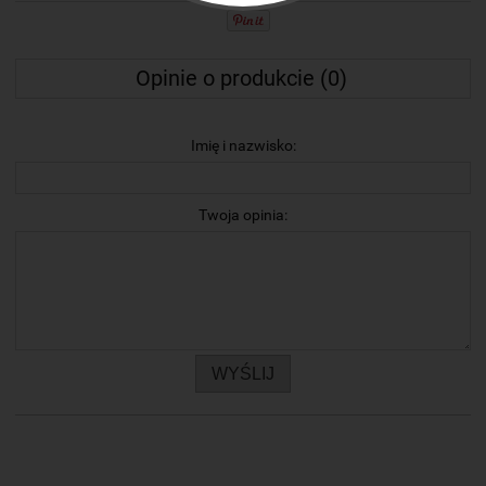
Opinie o produkcie (0)
Imię i nazwisko:
Twoja opinia:
WYŚLIJ