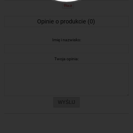
Opinie o produkcie (0)
Imię i nazwisko:
Twoja opinia:
WYŚLIJ