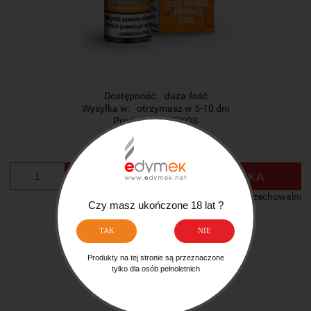
Dostępność:
duża ilość
Wysyłka w:
otrzymasz w 5-10 dni
Producent:
KEKOS
Cena:
23,50 zł
szt.
DO KOSZYKA
dodaj do przechowalni
Czy masz ukończone 18 lat ?
TAK
NIE
Ocena:
zapytaj o produkt
Produkty na tej stronie są przeznaczone
tylko dla osób pełnoletnich
poleć znajomemu
dodaj opinię