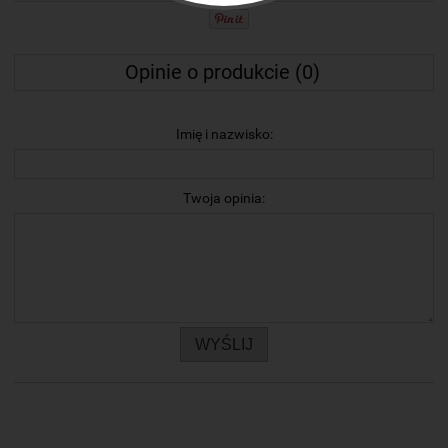
Opinie o produkcie (0)
Imię i nazwisko:
Twoja opinia:
WYŚLIJ