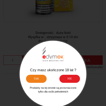
Dostępność:
duża ilość
Wysyłka w:
otrzymasz w 5-10 dni
Producent:
KEKOS
Cena:
23,50 zł
szt.
DO KOSZYKA
dodaj do przechowalni
Czy masz ukończone 18 lat ?
TAK
NIE
Ocena:
zapytaj o produkt
Produkty na tej stronie są przeznaczone
tylko dla osób pełnoletnich
poleć znajomemu
dodaj opinię