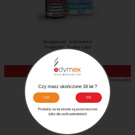
Dostępność:
brak towaru
Producent:
Fusion Labs
Cena:
15,99 zł
POWIADOM O DOSTĘPNOŚCI
dodaj do przechowalni
Czy masz ukończone 18 lat ?
Ocena:
TAK
NIE
zapytaj o produkt
Produkty na tej stronie są przeznaczone
poleć znajomemu
tylko dla osób pełnoletnich
dodaj opinię