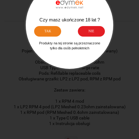
poleć znajomemu
dodaj opinię
Czy masz ukończone 18 lat ?
Specyfikacja:
TAK
NIE
Wymiary: 103×27.9x25mm
Produkty na tej stronie są przeznaczone
Moc: 5-60W
tylko dla osób pełnoletnich
Pojemność akumulatora: 1650mAh (wbudowany)
Wyświetlacz: 0.96in color TFT
Obsługiwana oporność: 0.2-2.5ohm
USB Type C – 1.5A charge rate
Pods: Refillable replaceable coils
Obsługiwane grzałki: LP2 z LP2 pod, RPM z RPM pod
Zestaw zawiera:
1 x RPM 4 mod
1 x LP2 RPM 4 pod (LP2 Meshed 0.23ohm zainstalowana)
1 x RPM pod (RPM Meshed 0.4ohm zainstalowana)
1 x Type C USB cable
1 x Instrukcja obsługi