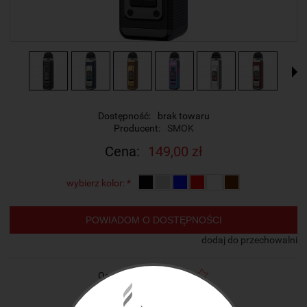
Dostępność:
brak towaru
Producent:
SMOK
Cena:
149,00 zł
wybierz kolor:
*
POWIADOM O DOSTĘPNOŚCI
dodaj do przechowalni
Ocena:
zapytaj o produkt