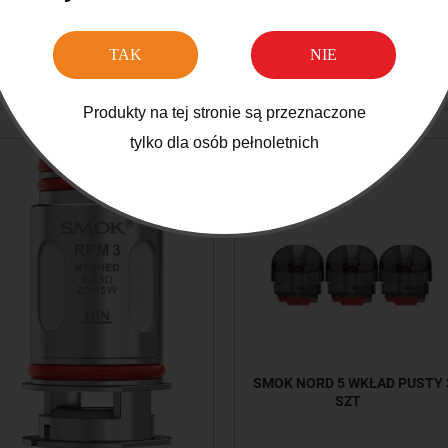
TAK
NIE
Produkty powiązane
Opinie o produkcie (0)
Produkty na tej stronie są przeznaczone
tylko dla osób pełnoletnich
SMOK NORD 5 WKŁAD PUSTY 
SZT