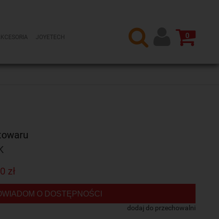
0
AKCESORIA
JOYETECH
towaru
K
0 zł
OWIADOM O DOSTĘPNOŚCI
dodaj do przechowalni