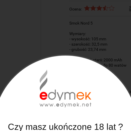
Ocena:
Smok Nord 5
Wymiary:
- wysokość: 105 mm
- szerokość: 32,5 mm
- grubość: 23,74 mm
Pojemność baterii: 2000 mAh
Zakres mocy: od 5 do 80 watów
Zestaw zawiera:
1x Nord 5 Mod
1x Nord 5 Pod
1x grzałka RPM3 Mesh 0,15Ω (za
1x grzałka RPM3 Mesh 0,23Ω
1x kabel USB-C
1x instrukcja użytkowania
Czy masz ukończone 18 lat ?