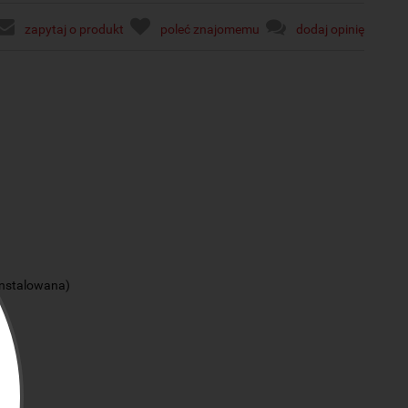
zapytaj o produkt
poleć znajomemu
dodaj opinię
instalowana)