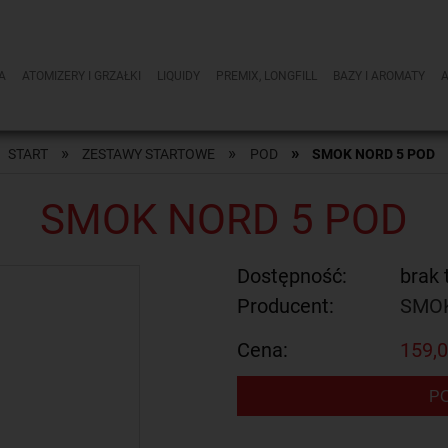
A
ATOMIZERY I GRZAŁKI
LIQUIDY
PREMIX, LONGFILL
BAZY I AROMATY
»
»
»
START
ZESTAWY STARTOWE
POD
SMOK NORD 5 POD
SMOK NORD 5 POD
Dostępność:
brak 
Producent:
SMO
Cena:
159,0
P