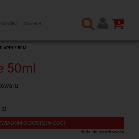
0
AKCESORIA
JOYETECH
D APPLE 50ML
le 50ml
towaru
 zł
OWIADOM O DOSTĘPNOŚCI
dodaj do przechowalni