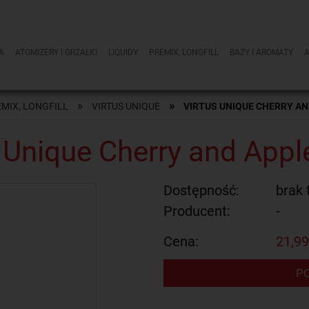
A
ATOMIZERY I GRZAŁKI
LIQUIDY
PREMIX, LONGFILL
BAZY I AROMATY
»
»
MIX, LONGFILL
VIRTUS UNIQUE
VIRTUS UNIQUE CHERRY AN
 Unique Cherry and App
Dostępność:
brak 
Producent:
-
Cena:
21,99
P