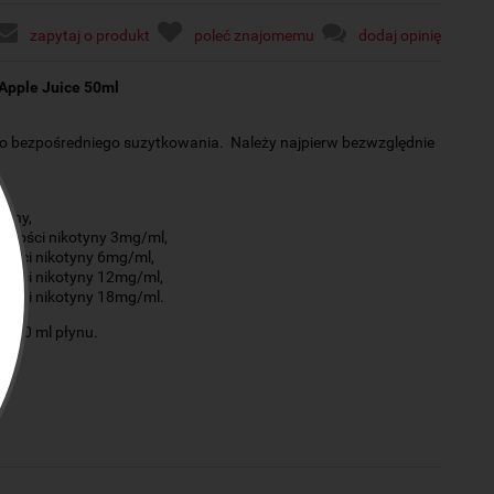
zapytaj o produkt
poleć znajomemu
dodaj opinię
 Apple Juice 50ml
 do bezpośredniego suzytkowania. Należy najpierw bezwzględnie
tyny,
artości nikotyny 3mg/ml,
tości nikotyny 6mg/ml,
tości nikotyny 12mg/ml,
tości nikotyny 18mg/ml.
a 50 ml płynu.