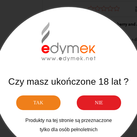
Ocena:
Premix Virtus Unique Cherry and
Płyny typu Premix nie nadają się
dodać do nich 10 ml bazy.
Aby uzyskać płyn o mocy:
0mg/ml dodaj 10 ml bazy bez niko
0.5mg/ml dodaj 10 ml bazy o zaw
1mg/ml dodaj 10 ml bazy o zawar
2mg/ml dodaj 10 ml bazy o zawar
Czy masz ukończone 18 lat ?
3mg/ml dodaj 10 ml bazy o zawar
Butelka o pojemności 60 ml zawier
TAK
NIE
Produkty na tej stronie są przeznaczone
Opinie o produkcie (0)
tylko dla osób pełnoletnich