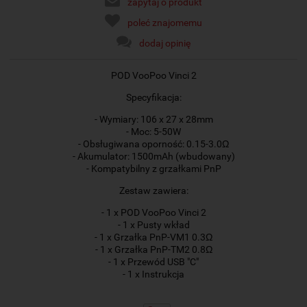
zapytaj o produkt
poleć znajomemu
dodaj opinię
POD VooPoo Vinci 2
Specyfikacja:
- Wymiary: 106 x 27 x 28mm
- Moc: 5-50W
- Obsługiwana oporność: 0.15-3.0Ω
- Akumulator: 1500mAh (wbudowany)
- Kompatybilny z grzałkami PnP
Zestaw zawiera:
- 1 x POD VooPoo Vinci 2
- 1 x Pusty wkład
- 1 x Grzałka PnP-VM1 0.3Ω
- 1 x Grzałka PnP-TM2 0.8Ω
- 1 x Przewód USB "C"
- 1 x Instrukcja