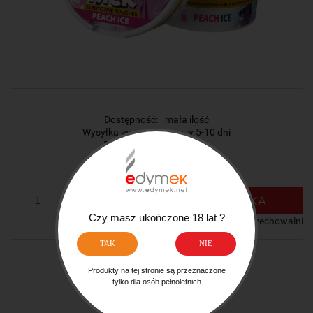
Dostępność:
mała ilość
Wysyłka w:
otrzymasz w 5-10 dni
Producent:
Aroma KIng
Cena:
15,00 zł
szt.
DO KOSZYKA
Czy masz ukończone 18 lat ?
dodaj do przechowalni
TAK
NIE
Ocena:
Produkty na tej stronie są przeznaczone
zapytaj o produkt
tylko dla osób pełnoletnich
poleć znajomemu