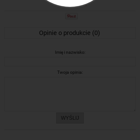
dodaj opinię
Opinie o produkcie (0)
Imię i nazwisko:
Twoja opinia:
WYŚLIJ