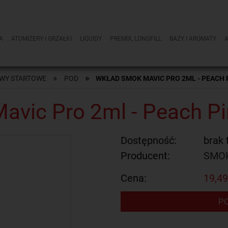
A
ATOMIZERY I GRZAŁKI
LIQUIDY
PREMIX, LONGFILL
BAZY I AROMATY
»
»
WY STARTOWE
POD
WKŁAD SMOK MAVIC PRO 2ML - PEACH 
avic Pro 2ml - Peach P
Dostępność:
brak 
Producent:
SMO
Cena:
19,49
P