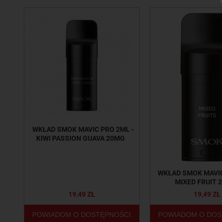
WKŁAD SMOK MAVIC PRO 2ML -
KIWI PASSION GUAVA 20MG
WKŁAD SMOK MAVIC
MIXED FRUIT 
19,49 ZŁ
19,49 ZŁ
POWIADOM O DOSTĘPNOŚCI
POWIADOM O DOS