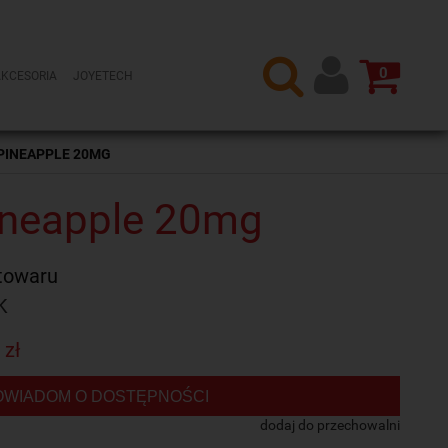
0
AKCESORIA
JOYETECH
PINEAPPLE 20MG
ineapple 20mg
towaru
K
 zł
OWIADOM O DOSTĘPNOŚCI
dodaj do przechowalni