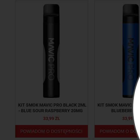
KIT SMOK MAVIC PRO BLACK 2ML
KIT SMOK MAVIC PRO
- BLUE SOUR RASPBERRY 20MG
BLUEBERRY 
33,99 ZŁ
33,99 ZŁ
POWIADOM O DOSTĘPNOŚCI
POWIADOM O DOS