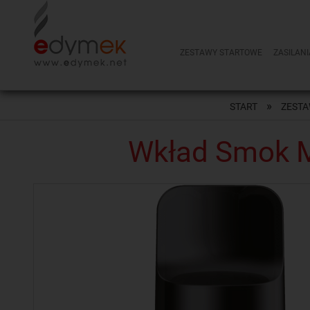
ZESTAWY STARTOWE
ZASILANI
NOWOŚCI
»
START
ZESTA
Wkład Smok M