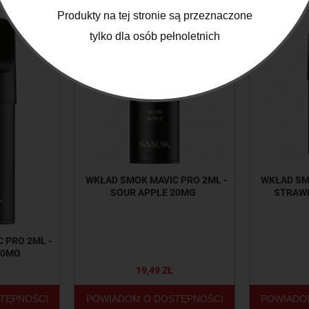
Produkty na tej stronie są przeznaczone
tylko dla osób pełnoletnich
WKŁAD SMOK MAVIC PRO 2ML -
WKŁAD SM
SOUR APPLE 20MG
STRAWB
 PRO 2ML -
20MG
19,49 ZŁ
TĘPNOŚCI
POWIADOM O DOSTĘPNOŚCI
POWIADO