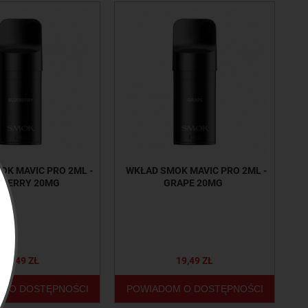
OK MAVIC PRO 2ML -
WKŁAD SMOK MAVIC PRO 2ML -
EBERRY 20MG
GRAPE 20MG
19,49 ZŁ
19,49 ZŁ
M O DOSTĘPNOŚCI
POWIADOM O DOSTĘPNOŚCI