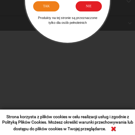
OBSŁUGA KLIENTA W PL
CUSTOMER SERVICE IN PL
TAK
NIE
Produkty na tej stronie są przeznaczone
INFORMACJE O WITRYNIE
tylko dla osób pełnoletnich
Strona korzysta z plików cookies w celu realizacji usług i zgodnie z
Polityką Plików Cookies. Możesz określić warunki przechowywania lub
dostępu do plików cookies w Twojej przeglądarce.