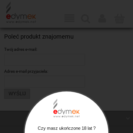
Poleć produkt znajomemu
Twój adres e-mail:
Adres e-mail przyjaciela:
WYŚLIJ
WŁAŚCICIEL WITRYNY / SITE OWNER
Czy masz ukończone 18 lat ?