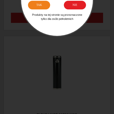
TAK
NIE
199,90 ZŁ
Produkty na tej stronie są przeznaczone
POWIADOM O DOSTĘPNOŚCI
tylko dla osób pełnoletnich