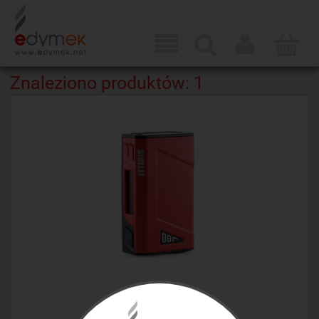
Znaleziono produktów: 1
SIGELEI J80 BOX