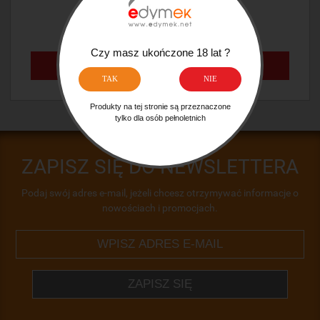
159,00 ZŁ
Czy masz ukończone 18 lat ?
POWIADOM O DOSTĘPNOŚCI
TAK
NIE
Produkty na tej stronie są przeznaczone
tylko dla osób pełnoletnich
ZAPISZ SIĘ DO NEWSLETTERA
Podaj swój adres e-mail, jeżeli chcesz otrzymywać informacje o
nowościach i promocjach.
ZAPISZ SIĘ