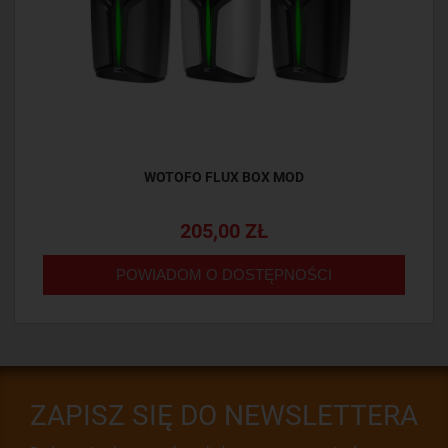
WOTOFO FLUX BOX MOD
205,00 ZŁ
POWIADOM O DOSTĘPNOŚCI
ZAPISZ SIĘ DO NEWSLETTERA